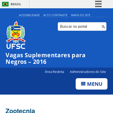
BRASIL
Simplifique!
ACESSIBILIDADE
ALTO CONTRASTE
MAPA DO SITE
Comunica BR
Participe
Acesso à informação
Legislação
Vagas Suplementares para
Canais
Negros – 2016
Área Restrita
Administradores do Site
MENU
Zootecnia