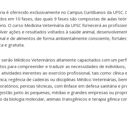
ária é oferecido exclusivamente no Campus Curitibanos da UFSC. 
ídos em 10 fases, das quais 9 fases são compostas de aulas teór
rio. O curso Medicina Veterinária da UFSC fornecerá ao profissio
ver ações e resultados voltados à saúde animal, desenvolvimen
mal e de alimentos de forma ambientalmente consciente, fortalec
a e gratuita.
 serão Médicos Veterinários altamente capacitados com um perfi
aptos para compreender e traduzir as necessidades de indivíduos,
tividades inerentes ao exercício profissional, tais como: clínica e
nica; regência de cadeiras ou disciplinas Médico-Veterinárias, b
oratórios; pericias técnicas, com ênfase em defesa sanitária e p
 gestão junto às pequenas, médias e grandes empresas ou propri
o da biologia molecular, animais transgênicos e terapia gênica co