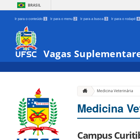
BRASIL
Ir para o conteúdo
1
Ir para o menu
2
Ir para a busca
3
Ir para o rodapé
4
Vagas Suplementare
Medicina Veterinária
Medicina Ve
Campus Curiti