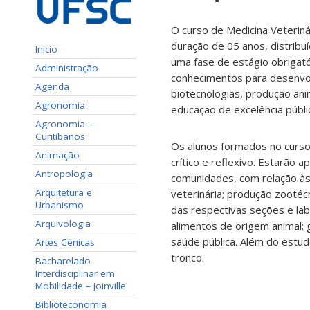
O curso de Medicina Veterin
duração de 05 anos, distribu
Início
uma fase de estágio obrigató
Administração
conhecimentos para desenvol
Agenda
biotecnologias, produção ani
Agronomia
educação de excelência públic
Agronomia –
Curitibanos
Os alunos formados no curso
Animação
crítico e reflexivo. Estarão 
Antropologia
comunidades, com relação às a
Arquitetura e
veterinária; produção zootéc
Urbanismo
das respectivas seções e lab
Arquivologia
alimentos de origem animal;
saúde pública. Além do estud
Artes Cênicas
tronco.
Bacharelado
Interdisciplinar em
Mobilidade – Joinville
Biblioteconomia