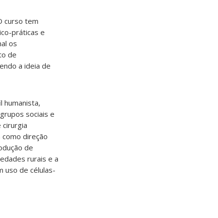
O curso tem
ico-práticas e
nal os
to de
endo a ideia de
l humanista,
 grupos sociais e
 cirurgia
em como direção
rodução de
edades rurais e a
m uso de células-