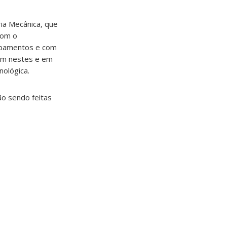
ia Mecânica, que
com o
uipamentos e com
uam nestes e em
nológica.
ão sendo feitas