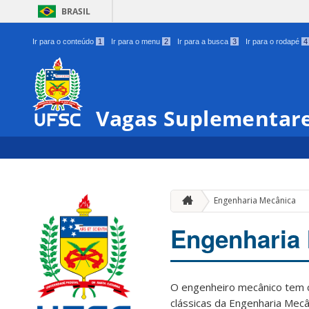
BRASIL
Ir para o conteúdo
1
Ir para o menu
2
Ir para a busca
3
Ir para o rodapé
4
Vagas Suplementare
Engenharia Mecânica
Engenharia
O engenheiro mecânico tem co
clássicas da Engenharia Mec