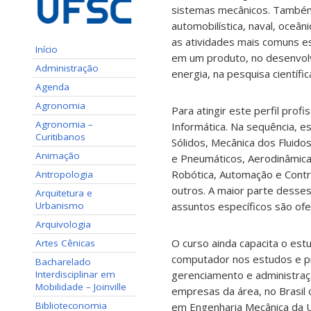
sistemas mecânicos. Também 
automobilística, naval, oceâni
as atividades mais comuns e
Início
em um produto, no desenvol
Administração
energia, na pesquisa científic
Agenda
Agronomia
Para atingir este perfil prof
Agronomia –
Informática. Na sequência, 
Curitibanos
Sólidos, Mecânica dos Fluido
Animação
e Pneumáticos, Aerodinâmica
Robótica, Automação e Contr
Antropologia
outros. A maior parte desses
Arquitetura e
Urbanismo
assuntos específicos são ofe
Arquivologia
O curso ainda capacita o estu
Artes Cênicas
computador nos estudos e pr
Bacharelado
Interdisciplinar em
gerenciamento e administraç
Mobilidade – Joinville
empresas da área, no Brasil 
Biblioteconomia
em Engenharia Mecânica da U