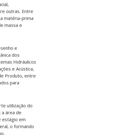
cial,
tre outras. Entre
da matéria-prima
de massa e
Desenho e
ânica dos
temas Hidráulicos
ções e Acústica,
de Produto, entre
tados para
te utilização do
 a área de
z estágio em
eral, o formando
ho.