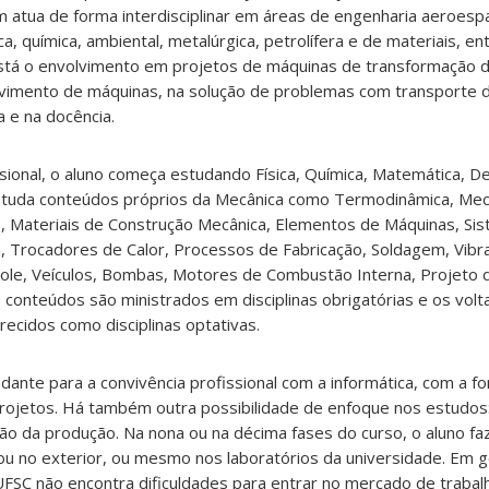
atua de forma interdisciplinar em áreas de engenharia aeroespa
ca, química, ambiental, metalúrgica, petrolífera e de materiais, en
stá o envolvimento em projetos de máquinas de transformação 
vimento de máquinas, na solução de problemas com transporte 
a e na docência.
issional, o aluno começa estudando Física, Química, Matemática, 
estuda conteúdos próprios da Mecânica como Termodinâmica, Mec
s, Materiais de Construção Mecânica, Elementos de Máquinas, Sis
, Trocadores de Calor, Processos de Fabricação, Soldagem, Vibra
ole, Veículos, Bombas, Motores de Combustão Interna, Projeto 
 conteúdos são ministrados em disciplinas obrigatórias e os vol
recidos como disciplinas optativas.
dante para a convivência profissional com a informática, com a for
ojetos. Há também outra possibilidade de enfoque nos estudos:
ão da produção. Na nona ou na décima fases do curso, o aluno fa
ou no exterior, ou mesmo nos laboratórios da universidade. Em g
FSC não encontra dificuldades para entrar no mercado de trabal