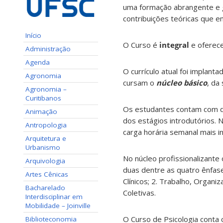
uma formação abrangente e g
contribuições teóricas que e
Início
O Curso é
integral
e oferece
Administração
Agenda
O currículo atual foi implan
Agronomia
cursam o
núcleo básico
, da
Agronomia –
Curitibanos
Os estudantes contam com dis
Animação
dos estágios introdutórios. 
Antropologia
carga horária semanal mais i
Arquitetura e
Urbanismo
No núcleo profissionalizant
Arquivologia
duas dentre as quatro ênfase
Artes Cênicas
Clínicos; 2. Trabalho, Organi
Bacharelado
Coletivas.
Interdisciplinar em
Mobilidade – Joinville
O Curso de Psicologia conta 
Biblioteconomia