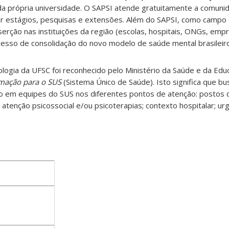
da própria universidade. O SAPSI atende gratuitamente a comunid
r estágios, pesquisas e extensões. Além do SAPSI, como campo 
serção nas instituições da região (escolas, hospitais, ONGs, empre
sso de consolidação do novo modelo de saúde mental brasileiro
logia da UFSC foi reconhecido pelo Ministério da Saúde e da Ed
rmação para o SUS
(Sistema Único de Saúde). Isto significa que b
ho em equipes do SUS nos diferentes pontos de atenção: postos 
tenção psicossocial e/ou psicoterapias; contexto hospitalar; ur