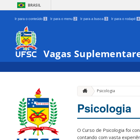
BRASIL
Ir para o conteúdo
1
Ir para o menu
2
Ir para a busca
3
Ir para o rodapé
4
Vagas Suplementare
Psicologia
Psicologia
O Curso de Psicologia foi co
contando com vasta experiên