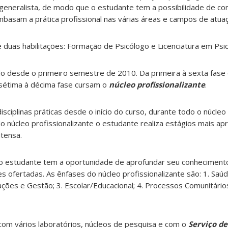
eneralista, de modo que o estudante tem a possibilidade de co
mbasam a prática profissional nas várias áreas e campos de atuaç
 duas habilitações: Formação de Psicólogo e Licenciatura em Psic
tado desde o primeiro semestre de 2010. Da primeira à sexta fas
 sétima à décima fase cursam o
núcleo profissionalizante
.
ciplinas práticas desde o início do curso, durante todo o núcleo
No núcleo profissionalizante o estudante realiza estágios mais a
ntensa.
e o estudante tem a oportunidade de aprofundar seu conhecimen
s ofertadas. As ênfases do núcleo profissionalizante são: 1. Sa
zações e Gestão; 3. Escolar/Educacional; 4. Processos Comunitári
com vários laboratórios, núcleos de pesquisa e com o
Serviço d