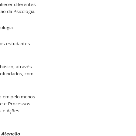
nhecer diferentes
ão da Psicologia.
ologia.
e os estudantes
 básico, através
profundados, com
to em pelo menos
úde e Processos
os e Ações
e Atenção