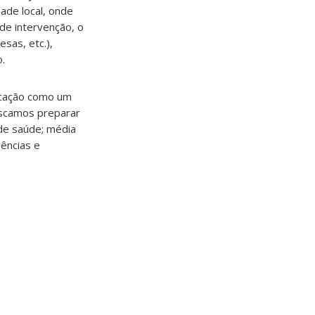
ade local, onde
de intervenção, o
sas, etc.),
.
ucação como um
uscamos preparar
de saúde; média
gências e