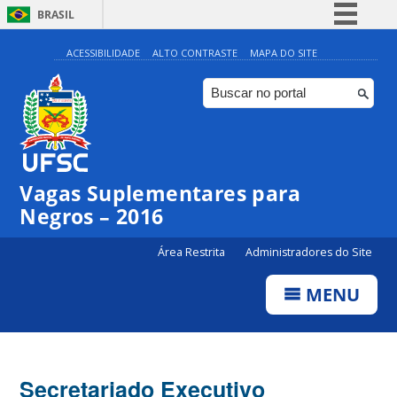
BRASIL
Simplifique!
ACESSIBILIDADE
ALTO CONTRASTE
MAPA DO SITE
Comunica BR
Participe
Acesso à informação
Legislação
Vagas Suplementares para
Canais
Negros – 2016
Área Restrita
Administradores do Site
MENU
Secretariado Executivo