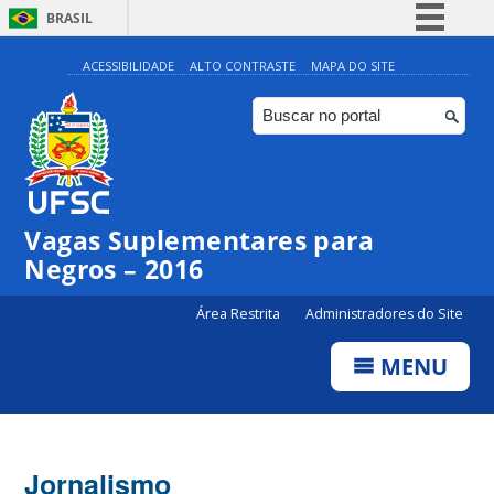
BRASIL
Simplifique!
ACESSIBILIDADE
ALTO CONTRASTE
MAPA DO SITE
Comunica BR
Participe
Acesso à informação
Legislação
Vagas Suplementares para
Canais
Negros – 2016
Área Restrita
Administradores do Site
MENU
Jornalismo