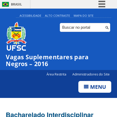
BRASIL
Simplifique!
ACESSIBILIDADE
ALTO CONTRASTE
MAPA DO SITE
Comunica BR
Participe
Acesso à informação
Legislação
Vagas Suplementares para
Canais
Negros – 2016
Área Restrita
Administradores do Site
MENU
Bacharelado Interdisciplinar