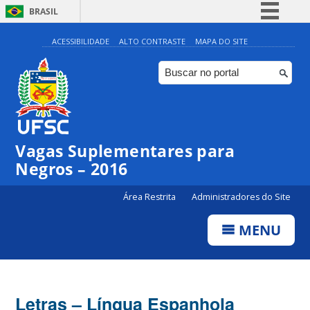
BRASIL
Simplifique!
ACESSIBILIDADE
ALTO CONTRASTE
MAPA DO SITE
Comunica BR
Participe
Acesso à informação
Legislação
Vagas Suplementares para
Canais
Negros – 2016
Área Restrita
Administradores do Site
MENU
Letras – Língua Espanhola